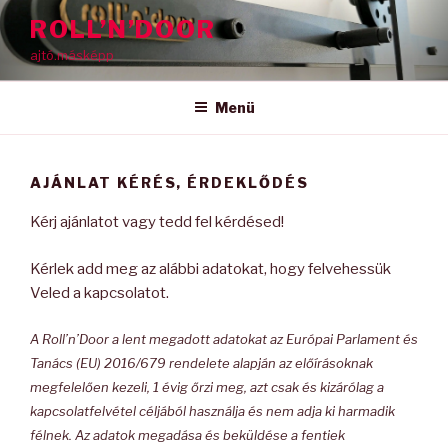
Tartalomhoz
ROLL’N’DOOR
ajtó.másképp
Menü
AJÁNLAT KÉRÉS, ÉRDEKLŐDÉS
Kérj ajánlatot vagy tedd fel kérdésed!
Kérlek add meg az alábbi adatokat, hogy felvehessük
Veled a kapcsolatot.
A Roll’n’Door a lent megadott adatokat az Európai Parlament és
Tanács (EU) 2016/679 rendelete alapján az előírásoknak
megfelelően kezeli, 1 évig őrzi meg, azt csak és kizárólag a
kapcsolatfelvétel céljából használja és nem adja ki harmadik
félnek. Az adatok megadása és beküldése a fentiek