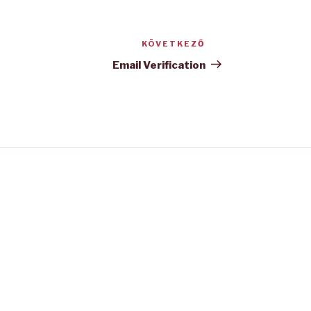
KÖVETKEZŐ
Következő
bejegyzés
Email Verification