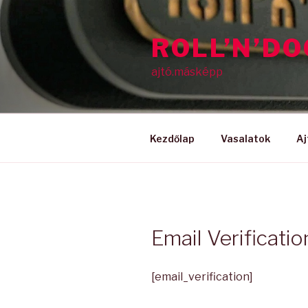
Tartalomhoz
ROLL’N’D
ajtó.másképp
Kezdőlap
Vasalatok
Aj
Email Verificatio
[email_verification]