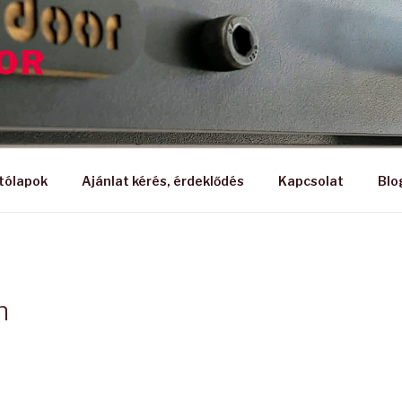
OOR
tólapok
Ajánlat kérés, érdeklődés
Kapcsolat
Blo
n