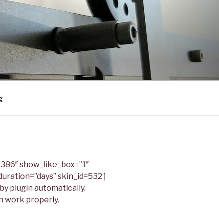
g
386″ show_like_box=”1″
uration=”days” skin_id=532 ]
y plugin automatically.
n work properly.