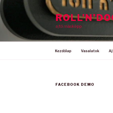
Tartalomhoz
ROLL’N’D
ajtó.másképp
Kezdőlap
Vasalatok
Aj
FACEBOOK DEMO