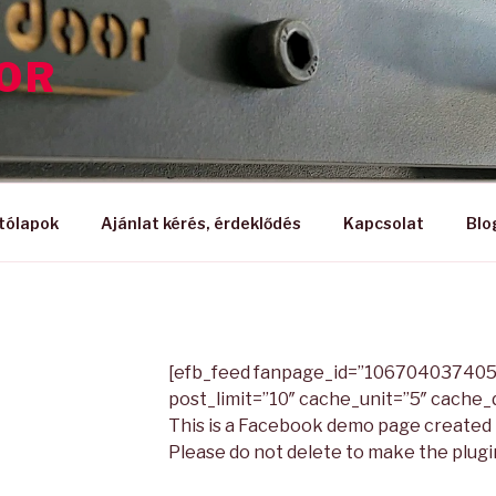
OOR
tólapok
Ajánlat kérés, érdeklődés
Kapcsolat
Blo
[efb_feed fanpage_id=”106704037405
post_limit=”10″ cache_unit=”5″ cache_d
This is a Facebook demo page created b
Please do not delete to make the plugi